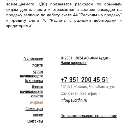
возмещаемого НДС) признается расходом по обычным
видам деятельности и отражается в составе расходов на
продажу записью по дебету счета 44 "Расходы на продажу"
и кредиту счета 76 "Расчеты с разными дебиторами и
кредиторами".
© 2001 - 2024
АО «Фин-Аудит»
.
О компании
Наши лицензии
Услуги
Курсы
начинающего
+7 351-200-45-51
бухгалтера
454071
,
Россия
,
Челябинск
,
ул.
Школа
начинающего
Салютная, 23б, офис 1
юриста
info@auditfin.ru
Журнал
Семинары
Акции
Пользовательское соглашение
Контакты