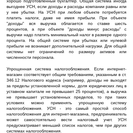
хорошо подготовленный бухгалтер. Общая система иногда
выгоднее УСН, если доходы и расходы компании равны или
у нее убытки. На УСН при любом объекте потребуется
платить налоги, даже не имея прибыли. При объекте
"доходы" вся выручка облагается по ставке шесть
процентов, а при объекте "доходы минус расходы" с
выручки надо платить минимальный налог в размере одного
процента. На общей системе при убытках или нулевой
прибыли не возникает дополнительной нагрузки. Для общей
системы нет ограничений по размеру активов или
численности персонала.
Упрощенная система налогообложения. Если интернет-
магазин соответствует общим требованиям, указанным в ст.
346.12 Налогового кодекса (например, доходы не выходят
за пределы установленной нормы, доля юридических лиц в
уставном капитале не превышает 25 процентов), а выручка
не превышает установленных пределов, то при таких
условиях можно применять упрощенную систему
налогообложения. УСН - это самый простой способ
налогообложения для интернет-магазина, предприниматель
может самостоятельно вести налоговый учет. УСН
предусматривает меньший список налогов, чем при других
системах налогообложения.