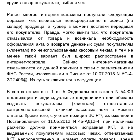
вручив товар покупателю, выбили чек.
Ранее многие интернет-магазины поступали следующим
образом: чек выбивался непосредственно в офисе (на
складе) продавца, а курьер в момент доставки передавал
его покупателю. Правда, могло выйти так, что покупатель
отказывался от товара и возникала необходимость
оформления акта о возврате денежных сумм покупателям
(клиентам) по неиспользованным кассовым чекам, и тем не
менее такой вариант был широко распространен в
интернет-торговле. Сейчас интернет-магазины
отказываются от данной практики в связи с разъяснениями
ФНС России, изложенными в Письме от 10.07.2013 N АС-4-
2/12406@. Их суть заключается в следующем.
В соответствии с п. 1 ст. 5 Федерального закона N 54-ФЗ
организации и индивидуальные предприниматели обязаны
выдавать покупателям (клиентам) отпечатанные
контрольно-кассовой техникой кассовые чеки в момент
оплаты. Кроме того, с учетом позиции ВС РФ, изложенной в
Постановлении от 11.05.2012 N 45-АД12-4, при наличных
расчетах должна применяться исправная ККТ, а на
выдаваемых покупателям кассовых чеках, отпечатанных
ККТ непосредственно в момент оплаты товаров, время