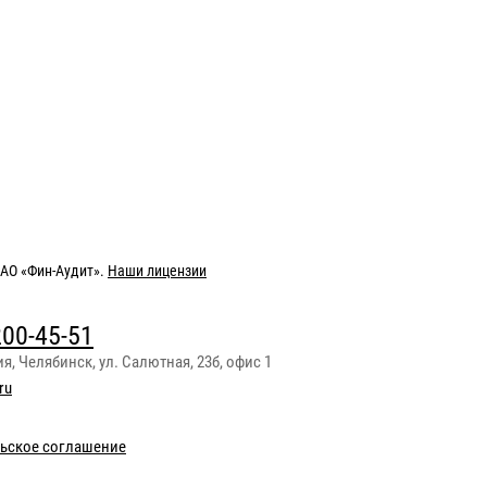
АО «Фин-Аудит»
.
Наши лицензии
200-45-51
ия
,
Челябинск
,
ул. Салютная, 23б, офис 1
ru
ьское соглашение