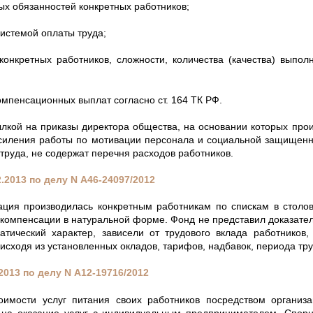
ых обязанностей конкретных работников;
истемой оплаты труда;
 конкретных работников, сложности, количества (качества) выпо
омпенсационных выплат согласно ст. 164 ТК РФ.
лкой на приказы директора общества, на основании которых прои
усиления работы по мотивации персонала и социальной защищенно
труда, не содержат перечня расходов работников.
.2013 по делу
N
А46-24097/2012
ация производилась конкретным работникам по спискам в столов
компенсации в натуральной форме. Фонд не представил доказатель
атический характер, зависели от трудового вклада работников, 
сходя из установленных окладов, тарифов, надбавок, периода тру
2013 по делу
N
А12-19716/2012
оимости услуг питания своих работников посредством организ
у на оказание услуг с индивидуальным предпринимателем. Спор