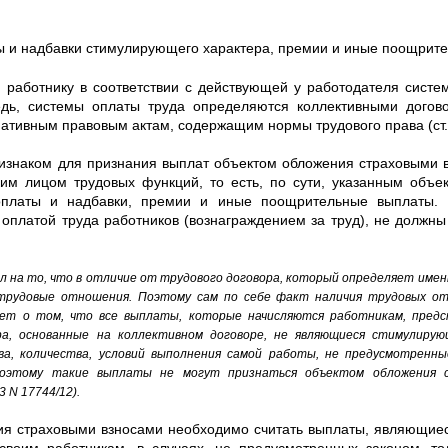
ы и надбавки стимулирующего характера, премии и иные поощрите
 работнику в соответствии с действующей у работодателя систе
едь, системы оплаты труда определяются коллективными догов
тивным правовым актам, содержащим нормы трудового права (ст.
знаком для признания выплат объектом обложения страховыми в
им лицом трудовых функций, то есть, по сути, указанным объек
оплаты и надбавки, премии и иные поощрительные выплаты. 
 оплатой труда работников (вознаграждением за труд), не должн
ал на то, что в отличие от трудового договора, который определяет им
-трудовые отношения. Поэтому сам по себе факт наличия трудовых о
ет о том, что все выплаты, которые начисляются работникам, предс
а, основанные на коллективном договоре, не являющиеся стимулирую
тва, количества, условий выполнения самой работы, не предусмотренн
оэтому такие выплаты не могут признаться объектом обложения с
 N 17744/12).
ия страховыми взносами необходимо считать выплаты, являющиеся