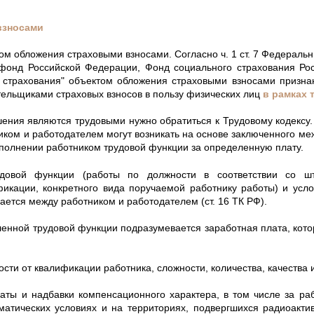
взносами
том обложения страховыми взносами. Согласно ч. 1 ст. 7 Федеральн
 фонд Российской Федерации, Фонд социального страхования Ро
 страхования" объектом обложения страховыми взносами признаю
ельщиками страховых взносов в пользу физических лиц
в рамках
шения являются трудовыми нужно обратиться к Трудовому кодексу. Т
ком и работодателем могут возникать на основе заключенного м
ыполнении работником трудовой функции за определенную плату.
довой функции (работы по должности в соответствии со шт
фикации, конкретного вида поручаемой работнику работы) и усл
ается между работником и работодателем (ст. 16 ТК РФ).
енной трудовой функции подразумевается заработная плата, котора
мости от квалификации работника, сложности, количества, качества
аты и надбавки компенсационного характера, в том числе за раб
матических условиях и на территориях, подвергшихся радиоакти