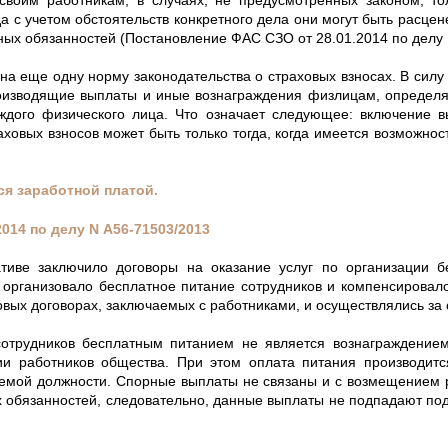
воим работникам, в случаях, не предусмотренных законом, то
да с учетом обстоятельств конкретного дела они могут быть расце
ных обязанностей (Постановление ФАС СЗО от 28.01.2014 по делу 
на еще одну норму законодательства о страховых взносах. В силу 
роизводящие выплаты и иные вознаграждения физлицам, определя
ждого физического лица. Что означает следующее: включение в
аховых взносов может быть только тогда, когда имеется возможнос
ся заработной платой.
2014 по делу
N
А56-71503/2013
тиве заключило договоры на оказание услуг по организации бе
о организовало бесплатное питание сотрудников и компенсировал
вых договорах, заключаемых с работниками, и осуществлялись за 
отрудников бесплатным питанием не является вознаграждением 
ии работников общества. При этом оплата питания производит
аемой должности. Спорные выплаты не связаны и с возмещением р
 обязанностей, следовательно, данные выплаты не подпадают по