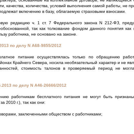
и, качества, количества, условий выполнения самой работы, не п
 подлежат включению в базу, облагаемую страховыми взносами.
вую редакцию ч. 1 ст. 7 Федерального закона N 212-ФЗ, пред
еобоснованной, так как толкование фондом данного понятия как
зу работника, не основано на законе.
2013 по делу
N
А68-9855/2012
платное питание осуществлялась только по обращению работ
айонах Крайнего Севера, носила необязательный характер и не явл
занностей, стоимость талонов в проверяемый период не могл
.2013 по делу
N
А46-26666/2012
нию работникам бесплатного питания не могут быть признан
 2010 г.), так как они:
оворами, заключенными обществом с работниками;