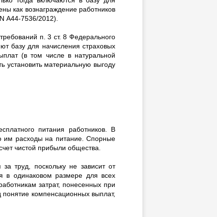
лько тогда включаются в базу для
нены как вознаграждение работников
N А44-7536/2012).
требований п. 3 ст. 8 Федерального
ют базу для начисления страховых
ыплат (в том числе в натуральной
ть установить материальную выгоду
сплатного питания работников. В
о им расходы на питание. Спорные
счет чистой прибыли общества.
за труд, поскольку не зависит от
ся в одинаковом размере для всех
аботникам затрат, понесенных при
д понятие компенсационных выплат,