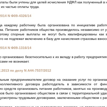
ыплаты были учтены для целей исчисления НДФЛ как полученный в
 их частью оплаты труда.
.2014
N
Ф09-4326/14
да каждому работнику была организована по инициативе работо
ва. Питание работников общества производилось независимо от ус
оэтому спорные выплаты не могут быть квалифицированы как 
го не подлежат включению в базу для начисления страховых взнос
.2014
N
Ф09-1316/14
 организовано безотносительно к их вкладу в работу предприятия,
сами не возникает.
.2013 по делу
N
А44-7537/2012
ьным предпринимателем договор на оказание услуг по организа
коллективного договора работодатель в зависимости от фин
их средств организовать питание работников, занятых на производ
иков было организовано обществом в связи с территориальной уда
дусмотрены трудовыми договорами, заключенными обществом с ра
арактера, основанные на коллективном договоре, не являющиеся