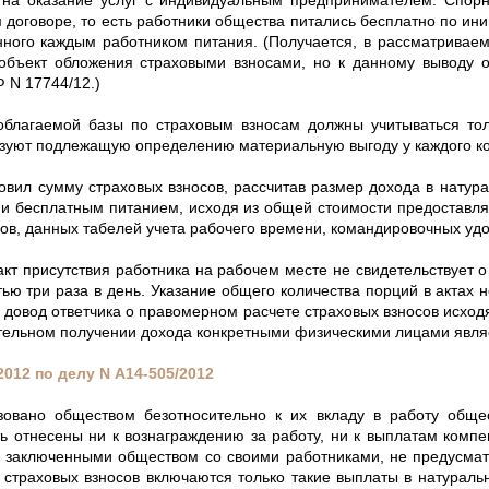
м договоре, то есть работники общества питались бесплатно по ин
нного каждым работником питания. (Получается, в рассматривае
объект обложения страховыми взносами, но к данному выводу о
 N 17744/12.)
благаемой базы по страховым взносам должны учитываться тол
зуют подлежащую определению материальную выгоду у каждого ко
овил сумму страховых взносов, рассчитав размер дохода в нату
и бесплатным питанием, исходя из общей стоимости предоставляе
дов, данных табелей учета рабочего времени, командировочных уд
акт присутствия работника на рабочем месте не свидетельствует о
тью три раза в день. Указание общего количества порций в актах 
 довод ответчика о правомерном расчете страховых взносов исходя
зательном получении дохода конкретными физическими лицами явля
2012 по делу
N
А14-505/2012
зовано обществом безотносительно к их вкладу в работу общес
ть отнесены ни к вознаграждению за работу, ни к выплатам комп
, заключенными обществом со своими работниками, не предусмат
я страховых взносов включаются только такие выплаты в натурал