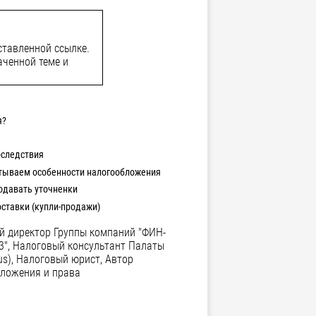
ставленной ссылке.
аченной теме и
я?
оследствия
итываем особенности налогообложения
подавать уточненки
ставки (купли-продажи)
й директор Группы компаний "ФИН-
13", Налоговый консультант Палаты
us), Налоговый юрист, Автор
бложения и права