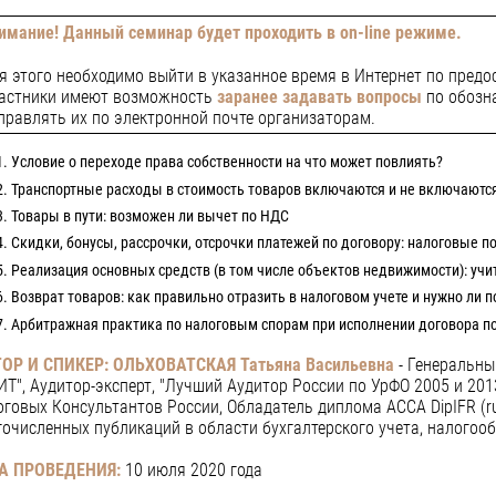
имание! Данный семинар будет проходить в on-line режиме.
я этого необходимо выйти в указанное время в Интернет по предо
астники имеют возможность
заранее задавать вопросы
по обозн
правлять их по электронной почте организаторам.
Условие о переходе права собственности на что может повлиять?
Транспортные расходы в стоимость товаров включаются и не включаютс
Товары в пути: возможен ли вычет по НДС
Скидки, бонусы, рассрочки, отсрочки платежей по договору: налоговые п
Реализация основных средств (в том числе объектов недвижимости): уч
Возврат товаров: как правильно отразить в налоговом учете и нужно ли 
Арбитражная практика по налоговым спорам при исполнении договора по
ОР И СПИКЕР: ОЛЬХОВАТСКАЯ Татьяна Васильевна
- Генеральны
Т", Аудитор-эксперт, "Лучший Аудитор России по УрФО 2005 и 20
говых Консультантов России, Обладатель диплома АССА DipIFR (r
очисленных публикаций в области бухгалтерского учета, налогоо
А ПРОВЕДЕНИЯ:
10 июля 2020 года