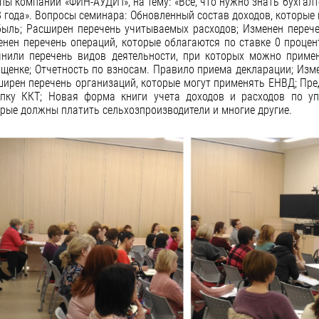
пы компаний «ФИН-АУДИТ», на тему: «Всё, что нужно знать бухгал
 года». Вопросы семинара: Обновленный состав доходов, которые 
быль; Расширен перечень учитываемых расходов; Изменен переч
нен перечень операций, которые облагаются по ставке 0 процен
чнили перечень видов деятельности, при которых можно прим
щенке; Отчетность по взносам. Правило приема декларации; Изме
ирен перечень организаций, которые могут применять ЕНВД; Пре
упку ККТ; Новая форма книги учета доходов и расходов по уп
рые должны платить сельхозпроизводители и многие другие.