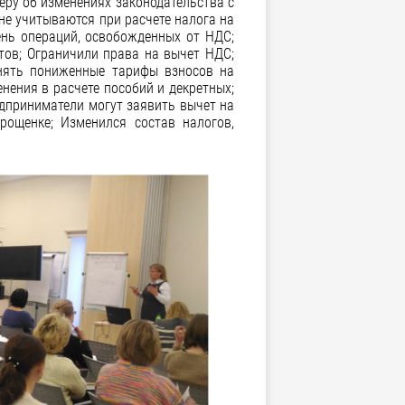
теру об изменениях законодательства с
не учитываются при расчете налога на
ень операций, освобожденных от НДС;
тов; Ограничили права на вычет НДС;
енять пониженные тарифы взносов на
нения в расчете пособий и декретных;
дприниматели могут заявить вычет на
рощенке; Изменился состав налогов,