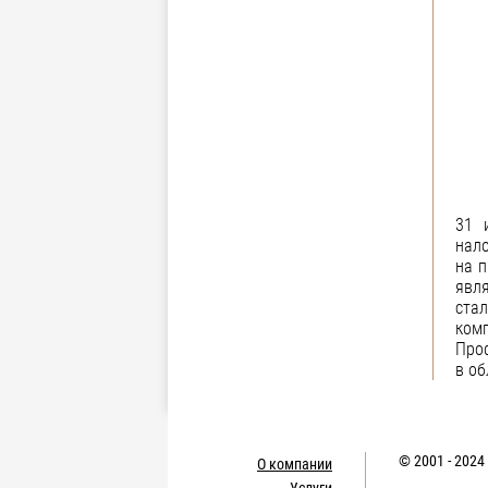
31 
нало
на п
явл
ста
комп
Проф
в об
© 2001 - 2024
О компании