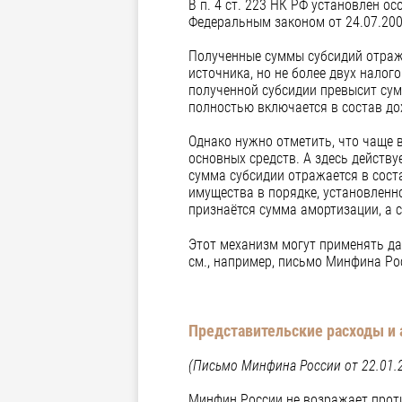
В п. 4 ст. 223 НК РФ установлен о
Федеральным законом от 24.07.200
Полученные суммы субсидий отража
источника, но не более двух налог
полученной субсидии превысит сум
полностью включается в состав до
Однако нужно отметить, что чаще 
основных средств. А здесь действу
сумма субсидии отражается в сост
имущества в порядке, установленно
признаётся сумма амортизации, а с
Этот механизм могут применять да
см., например, письмо Минфина Рос
Представительские расходы и 
(Письмо Минфина России от 22.01.
Минфин России не возражает проти