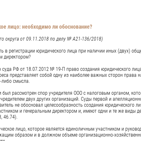
ое лицо: необходимо ли обоснование?
о округа от 09.11.2018 по делу № А21-136/2018)
ь в регистрации юридического лица при наличии иных (двух) обще
ым директором?
 суда РФ от 18.07.2012 № 19-П право создания юридического лица
реса представляет собой одну из наиболее важных сторон права н
о-либо смысла.
 был рассмотрен спор учредителя ООО с налоговым органом, кото
учредителем двух других организаций. Суды первой и апелляционн
витель не обосновал целесообразность создания юридического ли
частником и генеральным директором и, имеют одни и те же виды 
, 46.74).
ическое лицо, которое является единоличным участником и руков
ежащим образом и в должном объеме организационно-хозяйственн
ии.