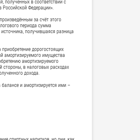
й, полученных в соответствии с
в Российской Федерации».
произведённым за счёт этого
алогового периода сумма
о источника, получившаяся разница
а приобретение дорогостоящих
дий амортизируемого имущества
иобретению амортизируемого
ой стороны, в налоговых расходах
олученного дохода.
а балансе и амортизируется ими –
ие спиртных напитков, но они, как