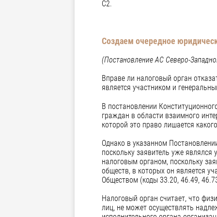
С2.
Создаем очередное юридическ
(Постановление АС Северо-Западног
Вправе ли налоговый орган отказат
является участником и генеральн
В постановлении Конституционного
граждан в области взаимного инте
которой это право лишается каког
Однако в указанном Постановлении
поскольку заявитель уже являлся 
налоговым органом, поскольку зая
обществ, в которых он является у
Обществом (коды 33.20, 46.49, 46.73
Налоговый орган считает, что физ
лиц, не может осуществлять надл
исполнительного органа организац