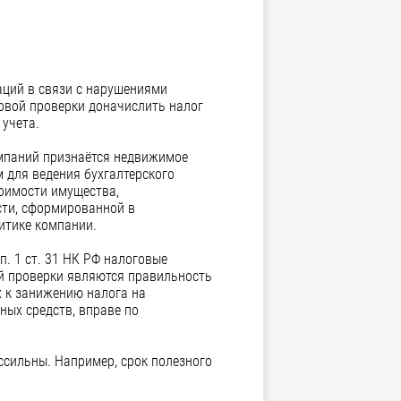
аций в связи с нарушениями
говой проверки доначислить налог
 учета.
омпаний признаётся недвижимое
м для ведения бухгалтерского
тоимости имущества,
сти, сформированной в
итике компании.
. 1 ст. 31 НК РФ налоговые
ой проверки являются правильность
х к занижению налога на
ных средств, вправе по
ссильны. Например, срок полезного