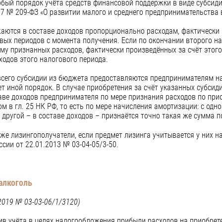
собый порядок учёта средств финансовой поддержки в виде субсиди
7 № 209-ФЗ «О развитии малого и среднего предпринимательства 
ются в составе доходов пропорционально расходам, фактически 
овых периодов с момента получения. Если по окончании второго н
му признанных расходов, фактически произведённых за счёт этог
ходов этого налогового периода.
всего субсидии из бюджета предоставляются предпринимателям н
ет иной порядок. В случае приобретения за счёт указанных субси
аве доходов предпринимателя по мере признания расходов по пр
м в гл. 25 НК РФ, то есть по мере начисления амортизации: с одн
 другой – в составе доходов – признаётся точно такая же сумма п
же лизингополучатели, если предмет лизинга учитывается у них н
сии от 22.01.2013 № 03-04-05/3-50.
алкоголь
2019 № 03-03-06/1/3120)
в учёта в целях налогообложения прибыли расходов на приобретен