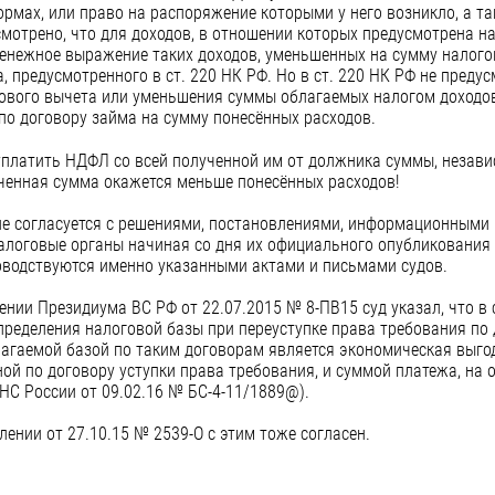
ормах, или право на распоряжение которыми у него возникло, а т
усмотрено, что для доходов, в отношении которых предусмотрена н
денежное выражение таких доходов, уменьшенных на сумму налого
, предусмотренного в ст. 220 НК РФ. Но в ст. 220 НК РФ не пред
ового вычета или уменьшения суммы облагаемых налогом доходов
по договору займа на сумму понесённых расходов.
платить НДФЛ со всей полученной им от должника суммы, независ
ученная сумма окажется меньше понесённых расходов!
не согласуется с решениями, постановлениями, информационными
алоговые органы начиная со дня их официального опубликования
оводствуются именно указанными актами и письмами судов.
ении Президиума ВС РФ от 22.07.2015 № 8-ПВ15 суд указал, что в
ределения налоговой базы при переуступке права требования по 
лагаемой базой по таким договорам является экономическая выгод
ой по договору уступки права требования, и суммой платежа, на 
ФНС России от 09.02.16 № БС-4-11/1889@).
ении от 27.10.15 № 2539-О с этим тоже согласен.