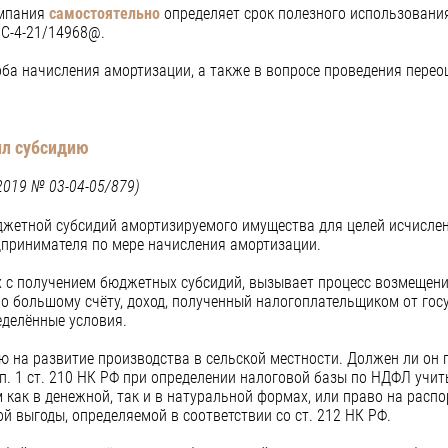
омпания
самостоятельно
определяет срок полезного использования
БС-4-21/14968@.
ба начисления амортизации, а также в вопросе проведения перео
ил субсидию
2019 № 03-04-05/879)
юджетной субсидий амортизируемого имущества для целей исчисл
дпринимателя по мере начисления амортизации.
х с получением бюджетных субсидий, вызывает процесс возмещени
по большому счёту, доход, полученный налогоплательщиком от госу
еделённые условия.
 на развитие производства в сельской местности. Должен ли он
 п. 1 ст. 210 НК РФ при определении налоговой базы по НДФЛ учи
 как в денежной, так и в натуральной формах, или право на распо
й выгоды, определяемой в соответствии со ст. 212 НК РФ.