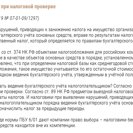
 при налоговой проверке
19 № 07-01-09/1297)
арушений, приводящих к занижению налога на имущество организ
галтерского учёта основных средств, вправе по результатам нало
твенный налог, который определяется по правилам бухгалтерского
и со ст. 374 НК РФ объектами налогообложения для российских к
е в качестве объектов основных средств в порядке, установленно
ановлено, что при определении налоговой базы как среднегодовой с
ожения, такое имущество учитывается по его остаточной стоимо
ядком ведения бухгалтерского учёта, утвержденным в учётной пол
ать ведение бухгалтерского учёта налогоплательщиком? Согласно п
е проверки. Согласно ст. 89 НК РФ предметом выездной налогов
аты налогов. И налоговики при выявлении нарушений, приводящи
налогоплательщиком порядка ведения бухгалтерского учёта основ
оначислить налог за предыдущие периоды.
где нормы ПБУ 6/01 дают компании право выбора – налоговики бе
редств находится вне их компетенции.