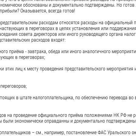
ономически обоснованы и документально подтверждены. Но готов 
прибыли? Оказывается, всегда готов!
к представительским расходам относятся расходы на официальный
участвующих в переговорах в целях установления или поддержания
аседания совета директоров или иного руководящего органа нало
дставительских расходов входят:
ого приёма - завтрака, обеда или иного аналогичного мероприятия
ующих в переговорах;
вки этих лиц к месту проведения представительского мероприятия
 переговоров;
остоящих в штате налогоплательщика, по обеспечению перевода во
дов на проведение официального приёма положениями НК РФ не р
ды были экономически оправданны и документально подтверждены
оплательщиков – см., например, постановление ФАС Уральского ок