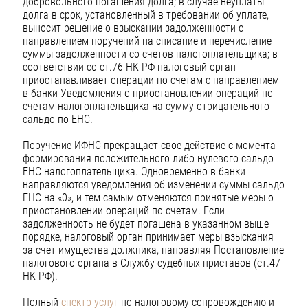
добровольного погашения долга; в случае неуплаты
долга в срок, установленный в требовании об уплате,
выносит решение о взыскании задолженности с
направлением поручений на списание и перечисление
суммы задолженности со счетов налогоплательщика; в
соответствии со ст.76 НК РФ налоговый орган
приостанавливает операции по счетам с направлением
в банки Уведомления о приостановлении операций по
счетам налогоплательщика на сумму отрицательного
сальдо по ЕНС.
Поручение ИФНС прекращает свое действие с момента
формирования положительного либо нулевого сальдо
ЕНС налогоплательщика. Одновременно в банки
направляются уведомления об изменении суммы сальдо
ЕНС на «0», и тем самым отменяются принятые меры о
приостановлении операций по счетам. Если
задолженность не будет погашена в указанном выше
порядке, налоговый орган принимает меры взыскания
за счет имущества должника, направляя Постановление
налогового органа в Службу судебных приставов (ст.47
НК РФ).
Полный
спектр услуг
по налоговому сопровождению и