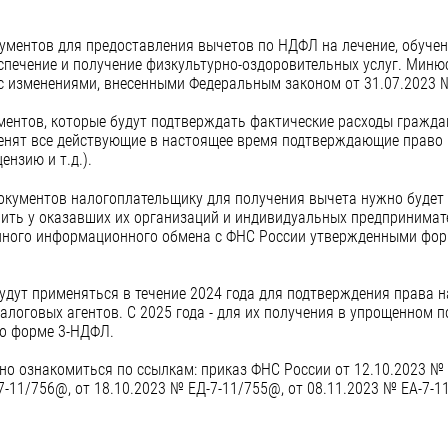
ентов для предоставления вычетов по НДФЛ на лечение, обучени
спечение и получение физкультурно-оздоровительных услуг. Миню
с изменениями, внесенными Федеральным законом от 31.07.2023 
нтов, которые будут подтверждать фактические расходы граждан
аменят все действующие в настоящее время подтверждающие право
ензию и т.д.).
 документов налогоплательщику для получения вычета нужно будет
чить у оказавших их организаций и индивидуальных предпринимате
нного информационного обмена с ФНС России утвержденными форм
дут применяться в течение 2024 года для подтверждения права 
логовых агентов. С 2025 года - для их получения в упрощенном п
по форме 3-НДФЛ.
 ознакомиться по ссылкам: приказ ФНС России от 12.10.2023 № 
7-11/756@, от 18.10.2023 № ЕД-7-11/755@, от 08.11.2023 № ЕА-7-1