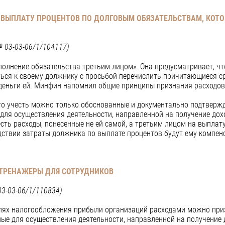
 ВЫПЛАТУ ПРОЦЕНТОВ ПО ДОЛГОВЫМ ОБЯЗАТЕЛЬСТВАМ, КОТ
№ 03-03-06/1/104117)
сполнение обязательства третьим лицом». Она предусматривает, ч
ься к своему должнику с просьбой перечислить причитающиеся сред
деньги ей. Минфин напомнил общие принципы признания расходов 
, что учесть можно только обоснованные и документально подтверж
ля осуществления деятельности, направленной на получение дох
сть расходы, понесенные не ей самой, а третьим лицом на выплат
дствии затраты должника по выплате процентов будут ему компен
 ТРЕНАЖЕРЫ ДЛЯ СОТРУДНИКОВ
3-03-06/1/110834)
елях налогообложения прибыли организаций расходами можно при
ые для осуществления деятельности, направленной на получение 