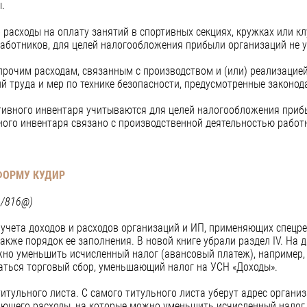
.
то расходы на оплату занятий в спортивных секциях, кружках или к
работников, для целей налогообложения прибыли организаций не 
 прочим расходам, связанным с производством и (или) реализацией,
й труда и мер по технике безопасности, предусмотренные законо
тивного инвентаря учитываются для целей налогообложения приб
вного инвентаря связано с производственной деятельностью работ
ФОРМУ КУДИР
3/816@)
учета доходов и расходов организаций и ИП, применяющих спецре
кже порядок ее заполнения. В новой книге убрали раздел IV. На 
но уменьшить исчисленный налог (авансовый платеж), например,
аться торговый сбор, уменьшающий налог на УСН «Доходы».
 титульного листа. С самого титульного листа уберут адрес органи
жающего расходы, на которые можно уменьшить исчисленный налог,