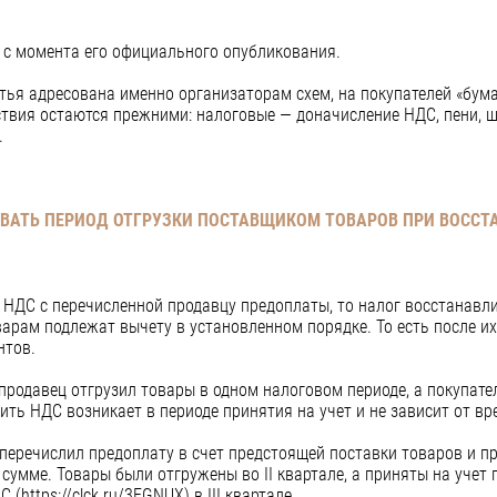
й с момента его официального опубликования.
тья адресована именно организаторам схем, на покупателей «бум
ствия остаются прежними: налоговые — доначисление НДС, пени, ш
.
ВАТЬ ПЕРИОД ОТГРУЗКИ ПОСТАВЩИКОМ ТОВАРОВ ПРИ ВОССТ
у НДС с перечисленной продавцу предоплаты, то налог восстанавли
арам подлежат вычету в установленном порядке. То есть после их
нтов.
продавец отгрузил товары в одном налоговом периоде, а покупател
ть НДС возникает в периоде принятия на учет и не зависит от вр
 перечислил предоплату в счет предстоящей поставки товаров и п
умме. Товары были отгружены во II квартале, а приняты на учет по
https://clck.ru/3EGNUX) в III квартале.