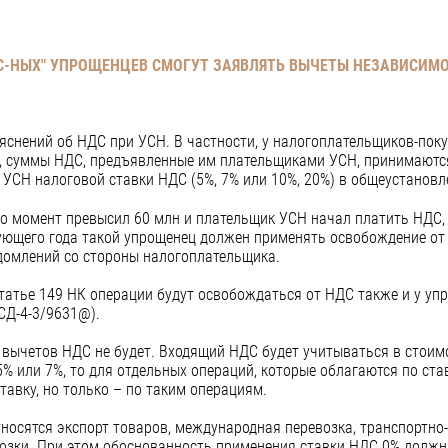
С-НЫХ" УПРОЩЕНЦЕВ СМОГУТ ЗАЯВЛЯТЬ ВЫЧЕТЫ НЕЗАВИСИМО
снений об НДС при УСН. В частности, у налогоплательщиков-пок
, суммы НДС, предъявленные им плательщиками УСН, принимаются
СН налоговой ставки НДС (5%, 7% или 10%, 20%) в общеустановл
-то момент превысил 60 млн и плательщик УСН начал платить НДС, 
дующего года такой упрощенец должен применять освобождение от
едомлений со стороны налогоплательщика.
татье 149 НК операции будут освобождаться от НДС также и у у
 СД-4-3/9631@).
 вычетов НДС не будет. Входящий НДС будет учитываться в стоим
5% или 7%, то для отдельных операций, которые облагаются по ст
тавку, но только – по таким операциям.
тносятся экспорт товаров, международная перевозка, транспортно
озки. При этом обоснованность применения ставки НДС 0% должн