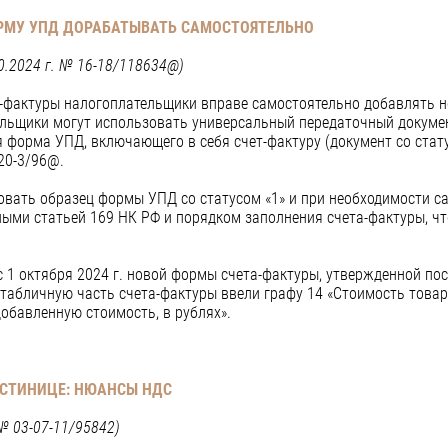
РМУ УПД ДОРАБАТЫВАТЬ САМОСТОЯТЕЛЬНО
0.2024 г. № 16-18/118634@)
а-фактуры налогоплательщики вправе самостоятельно добавлять 
льщики могут использовать универсальный передаточный докумен
форма УПД, включающего в себя счет-фактуру (документ со стату
-20-3/96@.
вать образец формы УПД со статусом «1» и при необходимости с
ыми статьей 169 НК РФ и порядком заполнения счета-фактуры, чт
с 1 октября 2024 г. новой формы счета-фактуры, утвержденной п
В табличную часть счета-фактуры ввели графу 14 «Стоимость това
добавленную стоимость, в рублях».
ОСТИНИЦЕ: НЮАНСЫ НДС
№ 03-07-11/95842)