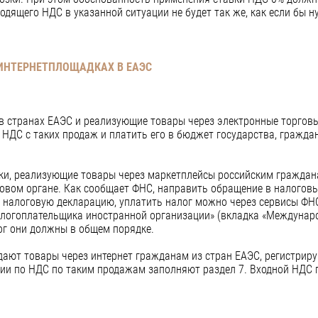
дящего НДС в указанной ситуации не будет так же, как если бы н
 ИНТЕРНЕТПЛОЩАДКАХ В ЕАЭС
в странах ЕАЭС и реализующие товары через электронные торговы
 НДС с таких продаж и платить его в бюджет государства, гражда
и, реализующие товары через маркетплейсы российским граждана
говом органе. Как сообщает ФНС, направить обращение в налоговы
ь налоговую декларацию, уплатить налог можно через сервисы ФНС
алогоплательщика иностранной организации» (вкладка «Междунар
ог они должны в общем порядке.
дают товары через интернет гражданам из стран ЕАЭС, регистрир
ции по НДС по таким продажам заполняют раздел 7. Входной НДС 