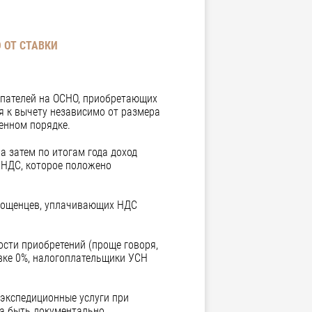
 ОТ СТАВКИ
упателей на ОСНО, приобретающих
 к вычету независимо от размера
енном порядке.
а затем по итогам года доход
 НДС, которое положено
прощенцев, уплачивающих НДС
ости приобретений (проще говоря,
авке 0%, налогоплательщики УСН
-экспедиционные услуги при
а быть документально