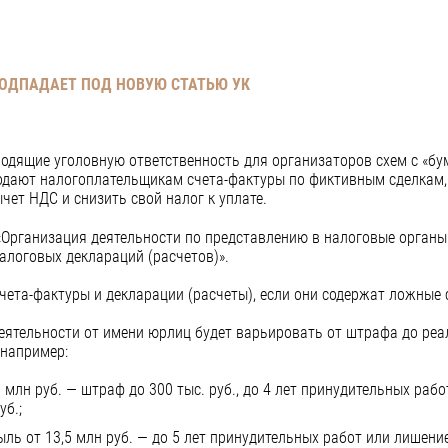
ПОДПАДАЕТ ПОД НОВУЮ СТАТЬЮ УК
водящие уголовную ответственность для организаторов схем с «б
дают налогоплательщикам счета-фактуры по фиктивным сделкам, 
чет НДС и снизить свой налог к уплате.
 «Организация деятельности по представлению в налоговые органы
алоговых деклараций (расчетов)».
ета-фактуры и декларации (расчеты), если они содержат ложные с
еятельности от имени юрлиц будет варьировать от штрафа до реа
 например:
 млн руб. — штраф до 300 тыс. руб., до 4 лет принудительных раб
уб.;
ыль от 13,5 млн руб. — до 5 лет принудительных работ или лишение