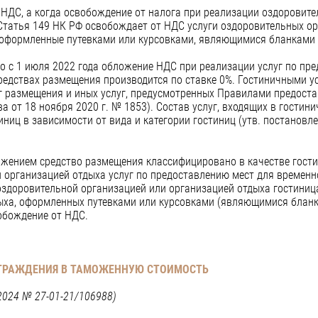
 НДС, а когда освобождение от налога при реализации оздоровител
Статья 149 НК РФ освобождает от НДС услуги оздоровительных ор
 оформленные путевками или курсовками, являющимися бланками 
то с 1 июля 2022 года обложение НДС при реализации услуг по пр
редствах размещения производится по ставке 0%. Гостиничными у
 размещения и иных услуг, предусмотренных Правилами предоста
а от 18 ноября 2020 г. № 1853). Состав услуг, входящих в гостини
ниц в зависимости от вида и категории гостиниц (утв. постановл
ожением средство размещения классифицировано в качестве гости
 организацией отдыха услуг по предоставлению мест для временн
оздоровительной организацией или организацией отдыха гостиниц
дыха, оформленных путевками или курсовками (являющимися бланка
обождение от НДС.
АГРАЖДЕНИЯ В ТАМОЖЕННУЮ СТОИМОСТЬ
2024 № 27-01-21/106988)