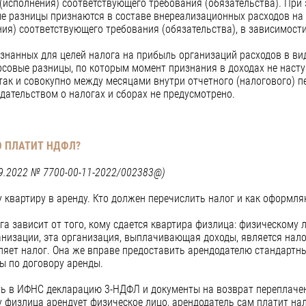
 (исполнения) соответствующего требования (обязательства). Пр
ые разницы признаются в составе внереализационных расходов на 
ия) соответствующего требования (обязательства), в зависимости
знанных для целей налога на прибыль организаций расходов в ви
совые разницы, по которым момент признания в доходах не насту
так и совокупно между месяцами внутри отчетного (налогового) п
дательством о налогах и сборах не предусмотрено.
О ПЛАТИТ НДФЛ?
09.2022 № 7700-00-11-2022/002383@)
квартиру в аренду. Кто должен перечислить налог и как оформл
а зависит от того, кому сдается квартира физлица: физическому 
анизации, эта организация, выплачивающая доходы, является на
сляет налог. Она же вправе предоставить арендодателю стандартн
ы по договору аренды.
ть в ИФНС декларацию 3-НДФЛ и документы на возврат переплачен
у физлица арендует физическое лицо, арендодатель сам платит на