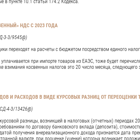
е в пункте 10.1 статьи 174.2 Кодекса.
ВЕННЫЙ» НДС С 2023 ГОДА
Д-3-3/9545@)
ьщики переходят на расчеты с бюджетом посредством единого нало
 уплачивается при импорте товаров из ЕАЭС, тоже будет перечисл
ке взимания косвенных налогов это 20 число месяца, следующего
ОДОВ И РАСХОДОВ В ВИДЕ КУРСОВЫХ РАЗНИЦ ОТ ПЕРЕОЦЕНКИ 
№СД-4-3/13426@)
курсовой разницы, возникшей в налоговых (отчетных) периодах 2
 требованиям по договору банковского вклада (депозита), стоимос
 датой получения внереализационного дохода признается дата пр
странной валюте, при дооценке (уценке) которых возникает полож