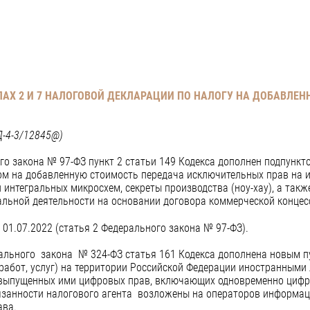
ЛАХ 2 И 7 НАЛОГОВОЙ ДЕКЛАРАЦИИ ПО НАЛОГУ НА ДОБАВЛЕ
Д-4-3/12845@)
о закона № 97-ФЗ пункт 2 статьи 149 Кодекса дополнен подпункто
м на добавленную стоимость передача исключительных прав на из
интегральных микросхем, секреты производства (ноу-хау), а такж
альной деятельности на основании договора коммерческой концес
 01.07.2022 (статья 2 Федерального закона № 97-ФЗ).
ального закона № 324-ФЗ статья 161 Кодекса дополнена новым пун
работ, услуг) на территории Российской Федерации иностранными 
па выпущенных ими цифровых прав, включающих одновременно циф
занности налогового агента возложены на операторов информаци
рава.