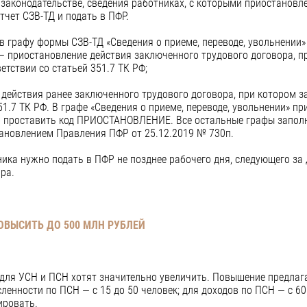
законодательстве, сведения работниках, с которыми приостановл
тчет СЗВ-ТД и подать в ПФР.
в графу формы СЗВ-ТД «Сведения о приеме, переводе, увольнении
приостановление действия заключенного трудового договора, п
етствии со статьей 351.7 ТК РФ;
ействия ранее заключенного трудового договора, при котором з
51.7 ТК РФ. В графе «Сведения о приеме, переводе, увольнении» пр
 проставить код ПРИОСТАНОВЛЕНИЕ. Все остальные графы заполн
ановлением Правления ПФР от 25.12.2019 № 730п.
ика нужно подать в ПФР не позднее рабочего дня, следующего за 
ра.
ОВЫСИТЬ ДО 500 МЛН РУБЛЕЙ
для УСН и ПСН хотят значительно увеличить. Повышение предлага
сленности по ПСН — с 15 до 50 человек; для доходов по ПСН — с 60
ировать.