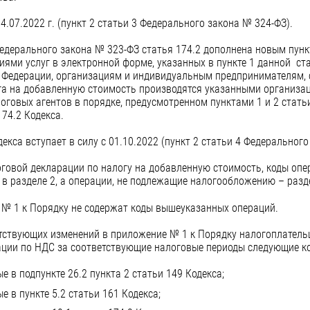
4.07.2022 г. (пункт 2 статьи 3 Федерального закона № 324-ФЗ).
Федерального закона № 323-ФЗ статья 174.2 дополнена новым пунк
ями услуг в электронной форме, указанных в пункте 1 данной ст
 Федерации, организациям и индивидуальным предпринимателям, 
ога на добавленную стоимость производятся указанными организ
говых агентов в порядке, предусмотренном пунктами 1 и 2 статьи
74.2 Кодекса.
екса вступает в силу с 01.10.2022 (пункт 2 статьи 4 Федерального
говой декларации по налогу на добавленную стоимость, коды оп
в разделе 2, а операции, не подлежащие налогообложению – разд
я № 1 к Порядку не содержат коды вышеуказанных операций.
ветствующих изменений в приложение № 1 к Порядку налогоплател
ации по НДС за соответствующие налоговые периоды следующие к
е в подпункте 26.2 пункта 2 статьи 149 Кодекса;
е в пункте 5.2 статьи 161 Кодекса;