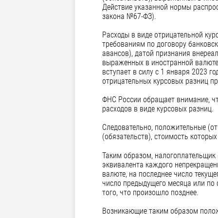
Действие указанной нормы распрос
закона №67-ФЗ).
Расходы в виде отрицательной курс
требованиям по договору банковск
авансов), датой признания внереа
выраженных в иностранной валюте,
вступает в силу с 1 января 2023 г
отрицательных курсовых разниц пр
ФНС России обращает внимание, чт
расходов в виде курсовых разниц.
Следовательно, положительные (от
(обязательств), стоимость которы
Таким образом, налогоплательщик 
эквивалента каждого непрекращенн
валюте, на последнее число текущ
число предыдущего месяца или по 
того, что произошло позднее.
Возникающие таким образом полож