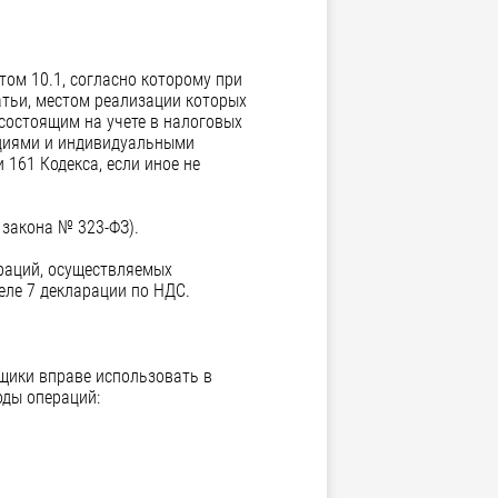
том 10.1, согласно которому при
атьи, местом реализации которых
состоящим на учете в налоговых
ациями и индивидуальными
 161 Кодекса, если иное не
 закона № 323-ФЗ).
ераций, осуществляемых
еле 7 декларации по НДС.
ьщики вправе использовать в
оды операций: