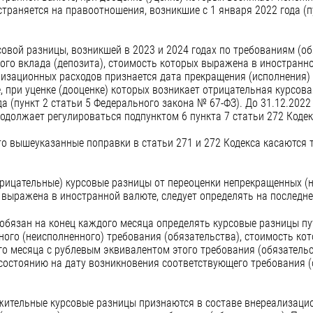
траняется на правоотношения, возникшие с 1 января 2022 года (п
овой разницы, возникшей в 2023 и 2024 годах по требованиям (об
ого вклада (депозита), стоимость которых выражена в иностранн
лизационных расходов признается дата прекращения (исполнения) 
 при уценке (дооценке) которых возникает отрицательная курсов
ода (пункт 2 статьи 5 Федерального закона № 67-ФЗ). До 31.12.202
одолжает регулироваться подпунктом 6 пункта 7 статьи 272 Кодек
о вышеуказанные поправки в статьи 271 и 272 Кодекса касаются 
рицательные) курсовые разницы от переоценки непрекращенных (
х выражена в иностранной валюте, следует определять на последне
обязан на конец каждого месяца определять курсовые разницы пу
ого (неисполненного) требования (обязательства), стоимость ко
его месяца с рублевым эквивалентом этого требования (обязатель
состоянию на дату возникновения соответствующего требования (о
ительные курсовые разницы признаются в составе внереализацио