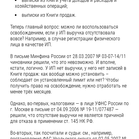
выписки из Книги учёта доходов и расходов и
хозяйственных операций;
выписки из Книги продаж.
Теперь главный вопрос: можно ли воспользоваться
освобождением, если у ИП выручка отсутствовала
вовсе? Например, в случае регистрации физического
лица в качестве ИП.
В письме Минфина России от 28.03.2007 № 03-07-14/11
чиновники решили, что это невозможно. И вполне,
кстати, логично. У ИП нет выручки, у него нет записей в
Книге продаж: как вообще можно установить –
соблюдает он установленный лимит или нет? Чтобы
получить право на освобождение, нужно отработать не
менее трёх месяцев.
Однако, во-первых, налоговики — в лице УФНС России по
г. Москве в письме от 04.09.2006 № 19-11/077487 —
решили, что отсутствие выручки не является причиной
для отказа в применении ст. 145 НК РФ.
Во-вторых, так посчитали и судьи: см., например,
постановления ФАС Уральского округа от 02.05.2007 №