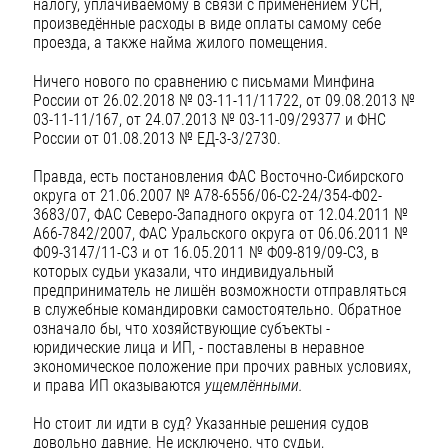
налогу, уплачиваемому в связи с применением УСН,
произведённые расходы в виде оплаты самому себе
проезда, а также найма жилого помещения.
Ничего нового по сравнению с письмами Минфина
России от 26.02.2018 № 03-11-11/11722, от 09.08.2013 №
03-11-11/167, от 24.07.2013 № 03-11-09/29377 и ФНС
России от 01.08.2013 № ЕД-3-3/2730.
Правда, есть постановления ФАС Восточно-Сибирского
округа от 21.06.2007 № А78-6556/06-С2-24/354-Ф02-
3683/07, ФАС Северо-Западного округа от 12.04.2011 №
А66-7842/2007, ФАС Уральского округа от 06.06.2011 №
Ф09-3147/11-С3 и от 16.05.2011 № Ф09-819/09-С3, в
которых судьи указали, что индивидуальный
предприниматель не лишён возможности отправляться
в служебные командировки самостоятельно. Обратное
означало бы, что хозяйствующие субъекты -
юридические лица и ИП, - поставлены в неравное
экономическое положение при прочих равных условиях,
и права ИП оказываются
ущемлёнными.
Но стоит ли идти в суд? Указанные решения судов
довольно давние. Не исключено, что судьи,