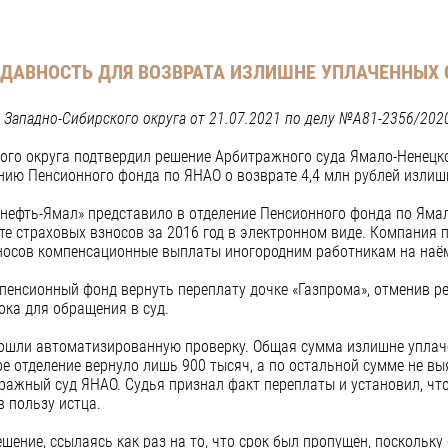
 ДАВНОСТЬ ДЛЯ ВОЗВРАТА ИЗЛИШНЕ УПЛАЧЕННЫХ
 Западно-Сибирского округа от 21.07.2021 по делу №А81-2356/2020
го округа подтвердил решение Арбитражного суда Ямало-Ненецко
нию Пенсионного фонда по ЯНАО о возврате 4,4 млн рублей излиш
нефть-Ямал» представило в отделение Пенсионного фонда по Яма
е страховых взносов за 2016 год в электронном виде. Компания 
зносов компенсационные выплаты иногородним работникам на наё
пенсионный фонд вернуть переплату дочке «Газпрома», отменив р
ока для обращения в суд.
рошли автоматизированную проверку. Общая сумма излишне уплач
ре отделение вернуло лишь 900 тысяч, а по остальной сумме не в
ражный суд ЯНАО. Судья признал факт переплаты и установил, чт
в пользу истца.
ешение, ссылаясь как раз на то, что срок был пропущен, поскольк