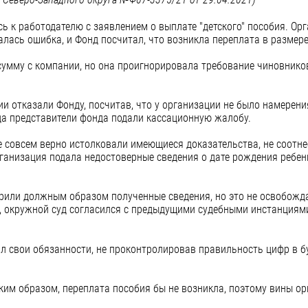
 к работодателю с заявлением о выплате "детского" пособия. Орг
алась ошибка, и Фонд посчитал, что возникла переплата в размере 
сумму с компании, но она проигнорировала требование чиновников
и отказали Фонду, посчитав, что у организации не было намерени
гда представители фонда подали кассационную жалобу.
е совсем верно истолковали имеющиеся доказательства, не соотне
ганизация подала недостоверные сведения о дате рождения ребенк
ерили должным образом полученные сведения, но это не освобожда
е, окружной суд согласился с предыдущими судебными инстанциям
ил свои обязанности, не проконтролировав правильность цифр в б
ким образом, переплата пособия бы не возникла, поэтому вины ор