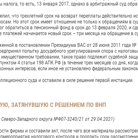
 налога, то есть, 13 января 2017, однако в арбитражный суд обра
елил, что трехлетний срок на возврат переплаты действительно и
осам. Но этот срок имеет отношение не только к обращениям в суд
ог обратиться в пенсионный фонд в срок до 13 февраля 2020, и сде
е платежей начинается новый срок – три месяца на обращение в с
женной в постановлении Президиума ВАС от 28 июня 2011 года № 1
едпринял попытку досудебного урегулирования спора с налоговым
 имущественном требовании, такое право подлежит судебной защ
пунктом 4 статьи 198 АПК РФ (в течение трех месяцев со дня, ког
конных интересов, если иное не установлено федеральным законом)
лляционного суда и оставили в силе решение первой инстанции.
УЮ, ЗАТЯНУВШУЮ С РЕШЕНИЕМ ПО ВНП
 Северо-Западного округа №Ф07-3240/21 от 29.04.2021)
сти фирмы и составили акт, после чего все материалы рассмотрел
пмероприятия налогового контроля и продлить срок рассмотрени