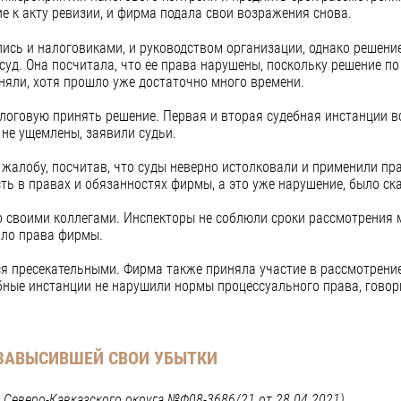
е к акту ревизии, и фирма подала свои возражения снова.
ись и налоговиками, и руководством организации, однако решение
суд. Она посчитала, что ее права нарушены, поскольку решение п
яли, хотя прошло уже достаточно много времени.
алоговую принять решение. Первая и вторая судебная инстанции в
не ущемлены, заявили судьи.
жалобу, посчитав, что суды неверно истолковали и применили п
ь в правах и обязанностях фирмы, а это уже нарушение, было ска
о своими коллегами. Инспекторы не соблюли сроки рассмотрения 
ило права фирмы.
тся пресекательными. Фирма также приняла участие в рассмотрени
ебные инстанции не нарушили нормы процессуального права, говор
 ЗАВЫСИВШЕЙ СВОИ УБЫТКИ
 Северо-Кавказского округа №Ф08-3686/21 от 28.04.2021)