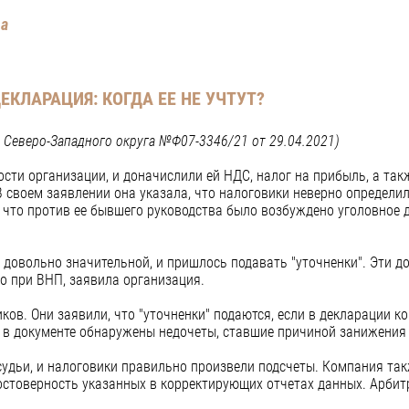
да
ЕКЛАРАЦИЯ: КОГДА ЕЕ НЕ УЧТУТ?
 Северо-Западного округа №Ф07-3346/21 от 29.04.2021)
сти организации, и доначислили ей НДС, налог на прибыль, а так
 В своем заявлении она указала, что налоговики неверно определи
, что против ее бывшего руководства было возбуждено уголовное 
довольно значительной, и пришлось подавать "уточненки". Эти д
го при ВНП, заявила организация.
ов. Они заявили, что "уточненки" подаются, если в декларации к
и в документе обнаружены недочеты, ставшие причиной занижения 
 судьи, и налоговики правильно произвели подсчеты. Компания та
стоверность указанных в корректирующих отчетах данных. Арбит