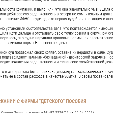
ельности компании, и выяснили, что она значительно уменьшила с
ила дебиторскую задолженность в резерв по сомнительным долгам
ь решение ИФНС в суде, однако первая судебная инстанция и апе
но установили обстоятельства дела, что подтверждается имеющи
шила идти дальше и отстаивать свою точку зрения в окружном су
оворилось, что судьи нарушили правовые нормы при рассмотрении 
рно применили нормы Налогового кодекса.
жной суд поддержал своих коллег, оставив их вердикты в силе. Суд
ые подтверждают наличие «безнадежной» дебиторской задолженнос
риодах появления задолженности и финансово-хозяйственной деят
то в эти два года была признана упомянутая задолженность в кач
чать ее в состав расходов в качестве убытка. В своем постановле
СКАНИИ С ФИРМЫ "ДЕТСКОГО" ПОСОБИЯ
 Северо-Западного округа №Ф07-3375/21 от 29.04.2021)