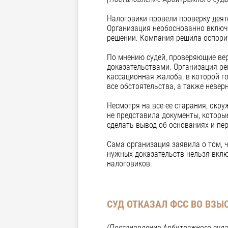
Налоговики провели проверку деят
Организация необоснованно включ
решении. Компания решила оспорит
По мнению судей, проверяющие вер
доказательствами. Организация ре
кассационная жалоба, в которой г
все обстоятельства, а также неве
Несмотря на все ее старания, окру
не представила документы, котор
сделать вывод об основаниях и пе
Сама организация заявила о том, ч
нужных доказательств нельзя вклю
налоговиков.
СУД ОТКАЗАЛ ФСС ВО ВЗЫ
(Постановление Арбитражного суда