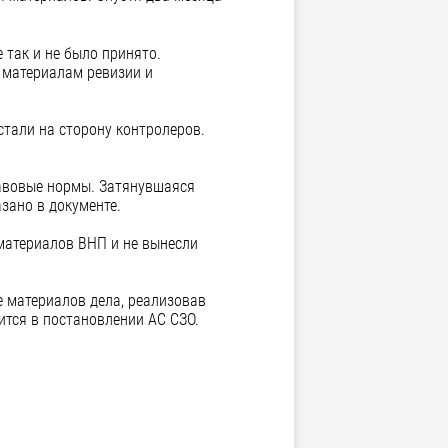
 так и не было принято.
о материалам ревизии и
стали на сторону контролеров.
равовые нормы. Затянувшаяся
зано в документе.
материалов ВНП и не вынесли
е материалов дела, реализовав
ится в постановлении АС СЗО.