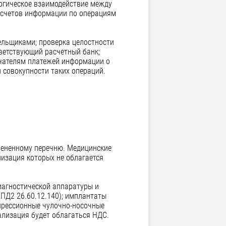
огическое взаимодействие между
расчетов информации по операциям
ельщиками; проверка целостности
ветствующий расчетный банк;
учателям платежей информации о
 совокупности таких операций.
змененному перечню. Медицинские
лизация которых не облагается
диагностической аппаратуры и
ПД2 26.60.12.140); имплантаты
мпрессионные чулочно-носочные
еализация будет облагаться НДС.