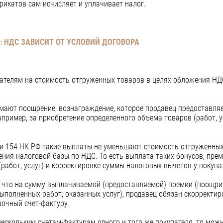
икатов сам исчисляет и уплачивает налог.
:
НДС ЗАВИСИТ ОТ УСЛОВИЙ ДОГОВОРА
ателям на стоимость отгруженных товаров в целях обложения НДС
мают поощрение, вознаграждение, которое продавец предоставля
пример, за приобретение определенного объема товаров (работ, у
тьи 154 НК РФ такие выплаты не уменьшают стоимость отгруженны
ения налоговой базы по НДС. То есть выплата таких бонусов, пре
работ, услуг) и корректировке суммы налоговых вычетов у покупа
, что на сумму выплачиваемой (предоставляемой) премии (поощр
ыполненных работ, оказанных услуг), продавец обязан скорректир
очный счет-фактуру.
нескольким счетам-фактурам одного и того же покупателя, то мо