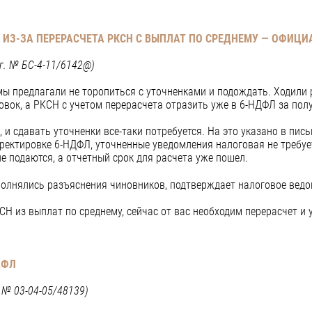
ИЗ-ЗА ПЕРЕРАСЧЕТА РКСН С ВЫПЛАТ ПО СРЕДНЕМУ — ОФИЦИ
г. № БС-4-11/6142@)
мы предлагали не торопиться с уточненками и подождать. Ходили 
вок, а РКСН с учетом перерасчета отразить уже в 6-НДФЛ за полу
и сдавать уточненки все-таки потребуется. На это указано в пись
рректировке 6-НДФЛ, уточненные уведомления налоговая не требуе
е подаются, а отчетный срок для расчета уже пошел.
ыполнялись разъяснения чиновников, подтверждает налоговое ведо
СН из выплат по среднему, сейчас от вас необходим перерасчет и
ДФЛ
 № 03-04-05/48139)