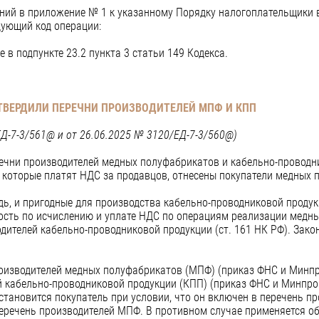
нений в приложение № 1 к указанному Порядку налогоплательщики 
дующий код операции:
е в подпункте 23.2 пункта 3 статьи 149 Кодекса.
ТВЕРДИЛИ ПЕРЕЧНИ ПРОИЗВОДИТЕЛЕЙ МПФ И КПП
ЕД-7-3/561@ и от 26.06.2025 № 3120/ЕД-7-3/560@)
ечни производителей медных полуфабрикатов и кабельно-проводн
 которые платят НДС за продавцов, отнесены покупатели медных 
ь, и пригодные для производства кабельно-проводниковой продук
ность по исчислению и уплате НДС по операциям реализации медн
одителей кабельно-проводниковой продукции (ст. 161 НК РФ). Закон
роизводителей медных полуфабрикатов (МПФ) (приказ ФНС и Минпр
й кабельно-проводниковой продукции (КПП) (приказ ФНС и Минпро
тановится покупатель при условии, что он включен в перечень пр
перечень производителей МПФ. В противном случае применяется о