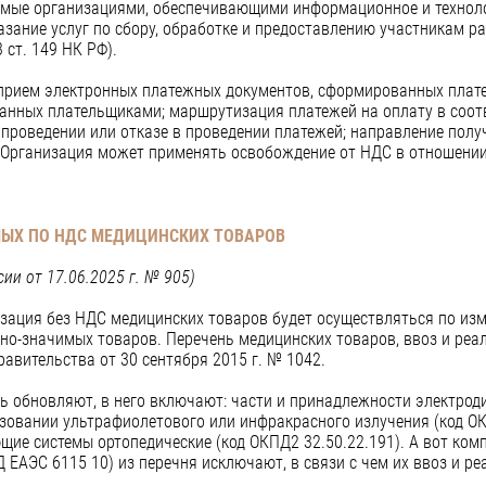
яемые организациями, обеспечивающими информационное и технол
азание услуг по сбору, обработке и предоставлению участникам 
 ст. 149 НК РФ).
 прием электронных платежных документов, сформированных плат
анных плательщиками; маршрутизация платежей на оплату в соот
 проведении или отказе в проведении платежей; направление пол
 Организация может применять освобождение от НДС в отношении
МЫХ ПО НДС МЕДИЦИНСКИХ ТОВАРОВ
ии от 17.06.2025 г. № 905)
лизация без НДС медицинских товаров будет осуществляться по и
ьно-значимых товаров. Перечень медицинских товаров, ввоз и реа
авительства от 30 сентября 2015 г. № 1042.
ень обновляют, в него включают: части и принадлежности электро
зовании ультрафиолетового или инфракрасного излучения (код ОК
щие системы ортопедические (код ОКПД2 32.50.22.191). А вот ко
 ЕАЭС 6115 10) из перечня исключают, в связи с чем их ввоз и р