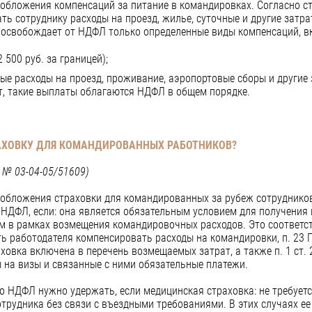
бложения компенсаций за питание в командировках. Согласно ст
ть сотруднику расходы на проезд, жилье, суточные и другие затра
 освобождает от НДФЛ только определенные виды компенсаций, в
2 500 руб. за границей);
е расходы на проезд, проживание, аэропортовые сборы и другие 
ит, такие выплаты облагаются НДФЛ в общем порядке.
АХОВКУ
ДЛЯ КОМАНДИРОВАННЫХ РАБОТНИКОВ?
 № 03-04-05/51609)
обложения страховки для командированных за рубеж сотруднико
НДФЛ, если: она является обязательным условием для получения 
м в рамках возмещения командировочных расходов. Это соответст
ь работодателя компенсировать расходы на командировки, п. 23
ховка включена в перечень возмещаемых затрат, а также п. 1 ст. 2
на визы и связанные с ними обязательные платежи.
то НДФЛ нужно удержать, если медицинская страховка: не требует
отрудника без связи с въездными требованиями. В этих случаях ее