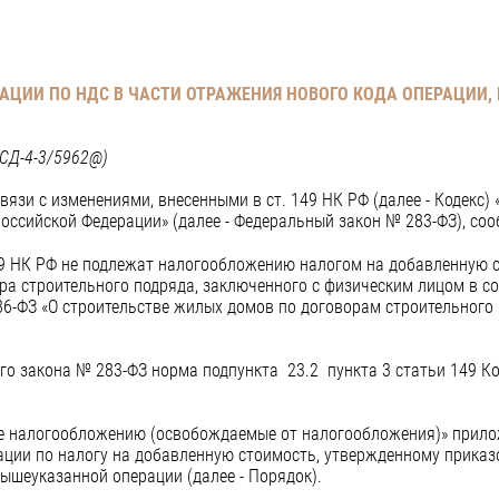
АЦИИ ПО НДС В ЧАСТИ ОТРАЖЕНИЯ НОВОГО КОДА ОПЕРАЦИИ, 
 СД-4-3/5962@)
язи с изменениями, внесенными в ст. 149 НК РФ (далее - Кодекс) 
Российской Федерации» (далее - Федеральный закон № 283-ФЗ), со
. 149 НК РФ не подлежат налогообложению налогом на добавленную 
а строительного подряда, заключенного с физическим лицом в с
86-ФЗ «О строительстве жилых домов по договорам строительного
го закона № 283-ФЗ норма подпункта 23.2 пункта 3 статьи 149 Ко
щие налогообложению (освобождаемые от налогообложения)» прило
ации по налогу на добавленную стоимость, утвержденному приказ
вышеуказанной операции (далее - Порядок).