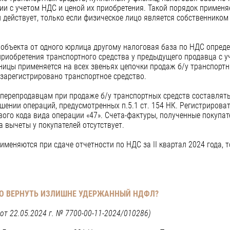
ии с учетом НДС и ценой их приобретения. Такой порядок применя
 действует, только если физическое лицо является собственником 
объекта от одного юрлица другому налоговая база по НДС опреде
приобретения транспортного средства у предыдущего продавца с у
ицы применяется на всех звеньях цепочки продаж б/у транспортны
 зарегистрировано транспортное средство.
перепродавцам при продаже б/у транспортных средств составлять
ении операций, предусмотренных п.5.1 ст. 154 НК. Регистрироват
ового кода вида операции «47». Счета-фактуры, полученные покупат
а вычеты у покупателей отсутствует.
еняются при сдаче отчетности по НДС за II квартал 2024 года, т
НО ВЕРНУТЬ ИЗЛИШНЕ УДЕРЖАННЫЙ НДФЛ?
от 22.05.2024 г. № 7700-00-11-2024/010286)