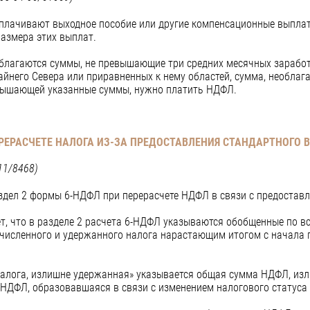
плачивают выходное пособие или другие компенсационные выплат
азмера этих выплат.
облагаются суммы, не превышающие три средних месячных заработк
айнего Севера или приравненных к нему областей, сумма, необлаг
евышающей указанные суммы, нужно платить НДФЛ.
РЕРАСЧЕТЕ НАЛОГА ИЗ-ЗА ПРЕДОСТАВЛЕНИЯ СТАНДАРТНОГО 
11/8468)
здел 2 формы 6-НДФЛ при перерасчете НДФЛ в связи с предоставл
т, что в разделе 2 расчета 6-НДФЛ указываются обобщенные по 
счисленного и удержанного налога нарастающим итогом с начала г
 налога, излишне удержанная» указывается общая сумма НДФЛ, и
 НДФЛ, образовавшаяся в связи с изменением налогового статуса 