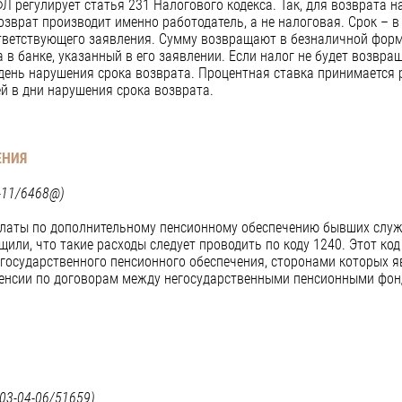
 регулирует статья 231 Налогового кодекса. Так, для возврата н
зврат производит именно работодатель, а не налоговая. Срок – в 
тветствующего заявления. Сумму возвращают в безналичной форм
 в банке, указанный в его заявлении. Если налог не будет возвращ
день нарушения срока возврата. Процентная ставка принимается
й в дни нарушения срока возврата.
ЕНИЯ
-11/6468@)
платы по дополнительному пенсионному обеспечению бывших слу
или, что такие расходы следует проводить по коду 1240. Этот ко
государственного пенсионного обеспечения, сторонами которых я
пенсии по договорам между негосударственными пенсионными фон
03-04-06/51659)