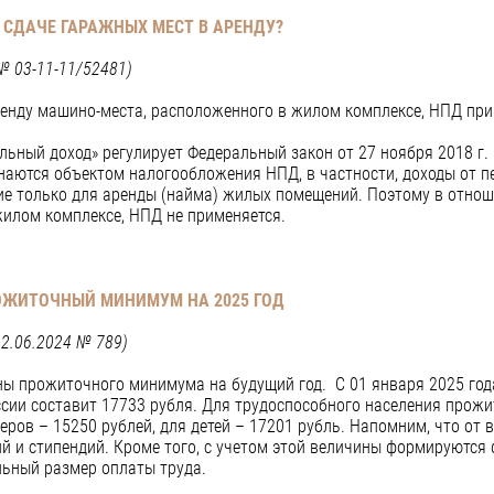
 СДАЧЕ ГАРАЖНЫХ МЕСТ В АРЕНДУ?
№ 03-11-11/52481)
ренду машино-места, расположенного в жилом комплексе, НПД при
ьный доход» регулирует Федеральный закон от 27 ноября 2018 г. 
изнаются объектом налогообложения НПД, в частности, доходы от 
 только для аренды (найма) жилых помещений. Поэтому в отноше
илом комплексе, НПД не применяется.
ОЖИТОЧНЫЙ МИНИМУМ НА 2025 ГОД
12.06.2024 № 789)
ны прожиточного минимума на будущий год. С 01 января 2025 го
ссии составит 17733 рубля. Для трудоспособного населения прож
неров – 15250 рублей, для детей – 17201 рубль. Напомним, что о
й и стипендий. Кроме того, с учетом этой величины формируются
ьный размер оплаты труда.