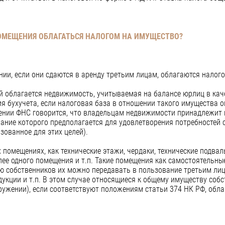
ОМЕЩЕНИЯ ОБЛАГАТЬСЯ НАЛОГОМ НА ИМУЩЕСТВО?
ии, если они сдаются в аренду третьим лицам, облагаются налог
 облагается недвижимость, учитываемая на балансе юрлиц в каче
я бухучета, если налоговая база в отношении такого имущества о
ении ФНС говорится, что владельцам недвижимости принадлежит 
ание которого предполагается для удовлетворения потребностей 
зованное для этих целей).
х помещениях, как технические этажи, чердаки, технические подва
е одного помещения и т.п. Такие помещения как самостоятельны
ию собственников их можно передавать в пользование третьим ли
дукции и т.п. В этом случае относящиеся к общему имуществу соб
ужении), если соответствуют положениям статьи 374 НК РФ, обл