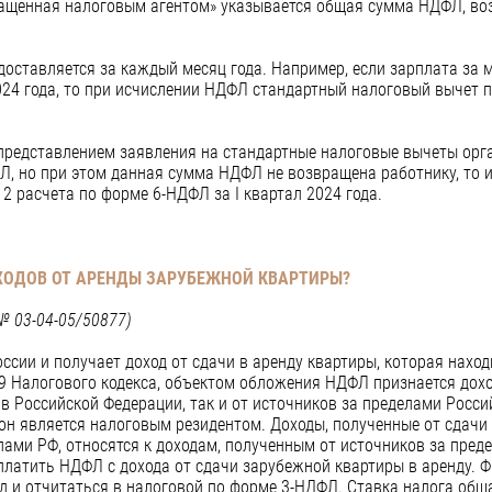
вращенная налоговым агентом» указывается общая сумма НДФЛ, в
оставляется за каждый месяц года. Например, если зарплата за 
024 года, то при исчислении НДФЛ стандартный налоговый вычет п
с представлением заявления на стандартные налоговые вычеты орг
Л, но при этом данная сумма НДФЛ не возвращена работнику, то 
 2 расчета по форме 6-НДФЛ за I квартал 2024 года.
ХОДОВ ОТ АРЕНДЫ ЗАРУБЕЖНОЙ КВАРТИРЫ?
№ 03-04-05/50877)
сии и получает доход от сдачи в аренду квартиры, которая наход
9 Налогового кодекса, объектом обложения НДФЛ признается дох
 в Российской Федерации, так и от источников за пределами Росс
 он является налоговым резидентом. Доходы, полученные от сдачи
лами РФ, относятся к доходам, полученным от источников за пред
платить НДФЛ с дохода от сдачи зарубежной квартиры в аренду. 
д и отчитаться в налоговой по форме 3-НДФЛ. Ставка налога обща