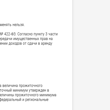
менять нельзя.
№ 422-ФЗ. Согласно пункту 3 части
передачи имущественных прав на
нии доходов от сдачи в аренду
да величина прожиточного
иточный минимум утвержден в
т величины прожиточного минимума
 федеральный и региональные