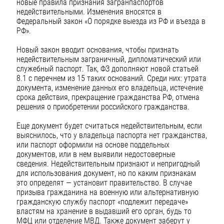
новые правила признания загранпаспортов
недействительными. Изменения вносятся в
Федеральный закон «О порядке выезда из РФ и въезда в
РФ».
Новый закон вводит основания, чтобы признать
недействительным заграничный, дипломатический или
служебный паспорт. Так, ФЗ дополняют новой статьей
8.1 с перечнем из 15 таких оснований. Среди них: утрата
документа, изменение данных его владельца, истечение
срока действия, прекращение гражданства РФ, отмена
решения о приобретении российского гражданства.
Еще документ будет считаться недействительным, если
выяснилось, что у владельца паспорта нет гражданства,
или паспорт оформили на основе поддельных
документов, или в нем выявили недостоверные
сведения. Недействительным признают и непригодный
для использования документ, но по каким признакам
это определят — установит правительство. В случае
призыва гражданина на военную или альтернативную
гражданскую службу паспорт «подлежит передаче»
властям на хранение в выдавший его орган, будь то
МФЦ или отделение МВД. Также документ заберут у