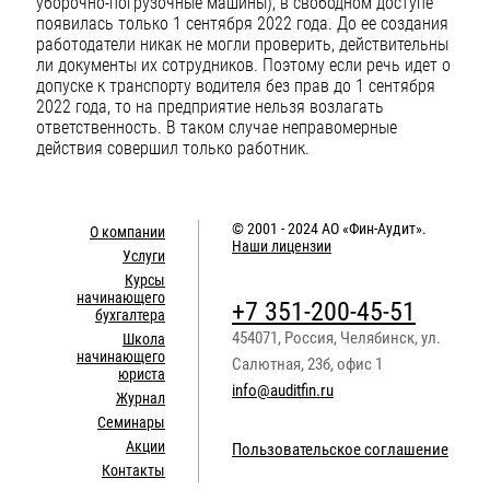
уборочно-погрузочные машины), в свободном доступе
появилась только 1 сентября 2022 года. До ее создания
работодатели никак не могли проверить, действительны
ли документы их сотрудников. Поэтому если речь идет о
допуске к транспорту водителя без прав до 1 сентября
2022 года, то на предприятие нельзя возлагать
ответственность. В таком случае неправомерные
действия совершил только работник.
© 2001 - 2024
АО «Фин-Аудит»
.
О компании
Наши лицензии
Услуги
Курсы
начинающего
+7 351-200-45-51
бухгалтера
454071
,
Россия
,
Челябинск
,
ул.
Школа
начинающего
Салютная, 23б, офис 1
юриста
info@auditfin.ru
Журнал
Семинары
Акции
Пользовательское соглашение
Контакты