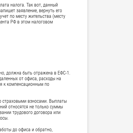
лата налога. Так вот, данный
апишет заявление, вернуть его
учет по месту жительства (месту
ента РФ в этом налоговом
но, должна быть отражена в ЕФС-1.
аленных от офиса, расходы на
ся к компенсационным по
ию страховыми взносами. Выплаты
ний относятся не только суммы
вании трудового договора или
носы.
аботы до офиса и обратно,