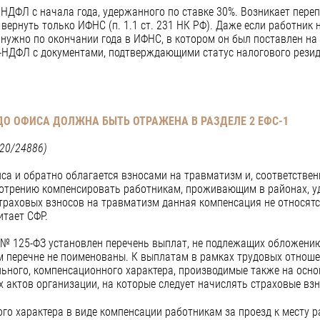
НДФЛ с начала года, удержанного по ставке 30%. Возникает переп
ернуть только ИФНС (п. 1.1 ст. 231 НК РФ). Даже если работник н
нужно по окончании года в ИФНС, в котором он был поставлен на 
3-НДФЛ с документами, подтверждающими статус налогового резид
О ОФИСА ДОЛЖНА БЫТЬ ОТРАЖЕНА В РАЗДЕЛЕ 2 ЕФС-1
-20/24886)
са и обратно облагается взносами на травматизм и, соответствен
отрению компенсировать работникам, проживающим в районах, уд
страховых взносов на травматизм данная компенсация не относят
итает СФР.
а № 125-ФЗ установлен перечень выплат, не подлежащих обложен
м перечне не поименованы. К выплатам в рамках трудовых отноше
льного, компенсационного характера, производимые также на осно
х актов организации, на которые следует начислять страховые вз
го характера в виде компенсации работникам за проезд к месту р