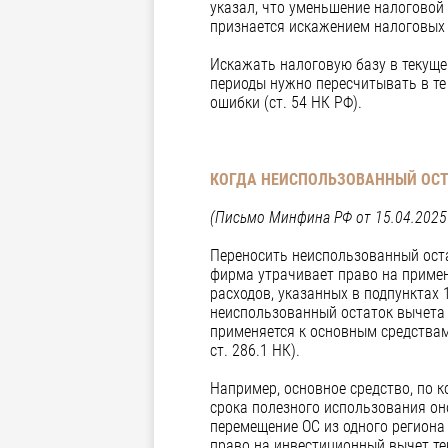
указал, что уменьшение налоговой 
признается искажением налоговых 
Искажать налоговую базу в текуще
периоды нужно пересчитывать в те
ошибки (ст. 54 НК РФ).
КОГДА НЕИСПОЛЬЗОВАННЫЙ ОСТ
(Письмо Минфина РФ от 15.04.2025 
Переносить неиспользованный оста
фирма утрачивает право на примен
расходов, указанных в подпунктах 
неиспользованный остаток вычета 
применяется к основным средствам,
ст. 286.1 НК).
Например, основное средство, по к
срока полезного использования оно
перемещение ОС из одного региона
право на инвестиционный вычет тер