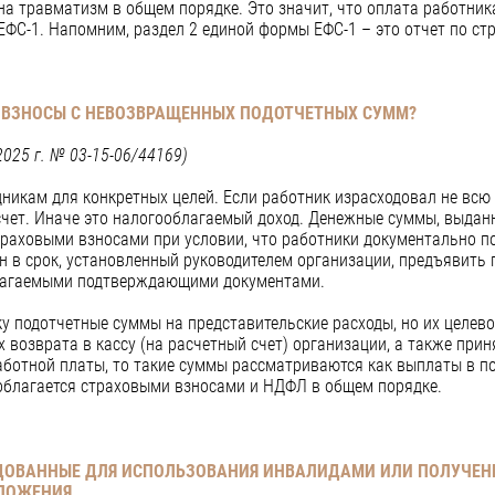
а травматизм в общем порядке. Это значит, что оплата работник
ЕФС-1. Напомним, раздел 2 единой формы ЕФС-1 – это отчет по с
 ВЗНОСЫ С НЕВОЗВРАЩЕННЫХ ПОДОТЧЕТНЫХ СУММ?
025 г. № 03-15-06/44169)
икам для конкретных целей. Если работник израсходовал не всю 
 счет. Иначе это налогооблагаемый доход. Денежные суммы, выда
траховыми взносами при условии, что работники документально п
н в срок, установленный руководителем организации, предъявить 
илагаемыми подтверждающими документами.
у подотчетные суммы на представительские расходы, но их целев
х возврата в кассу (на расчетный счет) организации, а также при
аботной платы, то такие суммы рассматриваются как выплаты в п
 облагается страховыми взносами и НДФЛ в общем порядке.
ДОВАННЫЕ ДЛЯ ИСПОЛЬЗОВАНИЯ ИНВАЛИДАМИ ИЛИ ПОЛУЧЕН
ЛОЖЕНИЯ