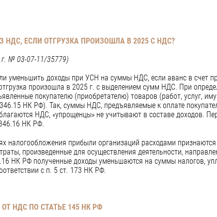
ЕЗ НДС,
ЕСЛИ ОТГРУЗКА ПРОИЗОШЛА В 2025 С НДС?
г. № 03-07-11/35779)
и уменьшить доходы при УСН на суммы НДС, если аванс в счет п
а отгрузка произошла в 2025 г. с выделением сумм НДС. При опред
явленные покупателю (приобретателю) товаров (работ, услуг, иму
. 346.15 НК РФ). Так, суммы НДС, предъявляемые к оплате покупател
благаются НДС, «упрощенцы» не учитывают в составе доходов. Пе
346.16 НК РФ.
елях налогообложения прибыли организаций расходами признаются
раты, произведенные для осуществления деятельности, направлен
346.16 НК РФ полученные доходы уменьшаются на суммы налогов, уп
ответствии с п. 5 ст. 173 НК РФ.
ОТ НДС ПО СТАТЬЕ 145 НК РФ