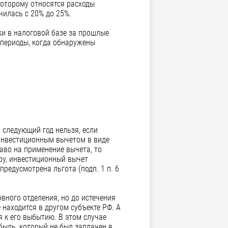
 которому относятся расходы
чилась с 20% до 25%.
ки в налоговой базе за прошлые
 периоды, когда обнаружены
 следующий год нельзя, если
 инвестиционным вычетом в виде
раво на применение вычета, то
ру, инвестиционный вычет
редусмотрена льгота (подп. 1 п. 6
вного отделения, но до истечения
находится в другом субъекте РФ. А
 к его выбытию. В этом случае
быль, который не был заплачен в