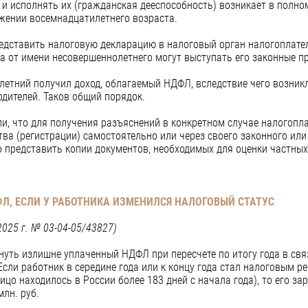
 и исполнять их (гражданская дееспособность) возникает в полно
ижении восемнадцатилетнего возраста.
едставить налоговую декларацию в налоговый орган налогоплате
а от имени несовершеннолетнего могут выступать его законные пр
летний получил доход, облагаемый НДФЛ, вследствие чего возник
родителей. Таков общий порядок.
ли, что для получения разъяснений в конкретном случае налогопл
тва (регистрации) самостоятельно или через своего законного ил
представить копии документов, необходимых для оценки частных
ФЛ,
ЕСЛИ У РАБОТНИКА ИЗМЕНИЛСЯ НАЛОГОВЫЙ СТАТУС
025 г. № 03-04-05/43827)
нуть излишне уплаченный НДФЛ при пересчете по итогу года в свя
Если работник в середине года или к концу года стал налоговым р
ицо находилось в России более 183 дней с начала года), то его з
млн. руб.