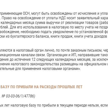
применяющие ОСН, могут быть освобождены от исчисления и упла
 Право на освобождение от уплаты НДС носит заявительный харак
календарных месяца сумма выручки от реализации товаров (работ,
блей. Для его использования в налоговую по месту учета не поздн
свобождение, необходимо подать уведомление по установленной ф
и из бухгалтерского баланса, книги продаж, книги учета доходов
ляются в налоговый орган лично, по почте заказным письмом, че
икационным каналам связи. Организации и ИП, направившие такое
дения до истечения 12 следующих календарных месяцев, за исключ
снения налогового законодательства размещены на официальном 
зательные для применения налоговыми органами».
Ь БАЗУ ПО ПРИБЫЛИ НА РАСХОДЫ ПРОШЛЫХ ЛЕТ
. № 03-03-06/1/47786)
х лет налоговую базу по прибыли в текущем периоде нельзя, если