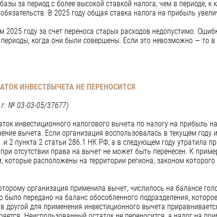
базы за период с более высокой ставкой налога, чем в периоде, к
обязательств. В 2025 году общая ставка налога на прибыль увели
м 2025 году за счет переноса старых расходов недопустимо. Ошиб
 периоды, когда они были совершены. Если это невозможно — то в
АТОК ИНВЕСТВЫЧЕТА НЕ ПЕРЕНОСИТСЯ
г. № 03-03-05/37677)
ток инвестиционного налогового вычета по налогу на прибыль на
ение вычета. Если организация воспользовалась в текущем году
1 и 2 пункта 2 статьи 286.1 НК РФ, а в следующем году утратила п
при отсутствии права на вычет не может быть перенесен. К приме
 которые расположены на территории региона, законом которого п
оторому организация применила вычет, числилось на балансе голо
 было передано на баланс обособленного подразделения, которое 
 в другой для применения инвестиционного вычета приравнивается
яется. Неиспользованный остаток не переносится, а налог на при