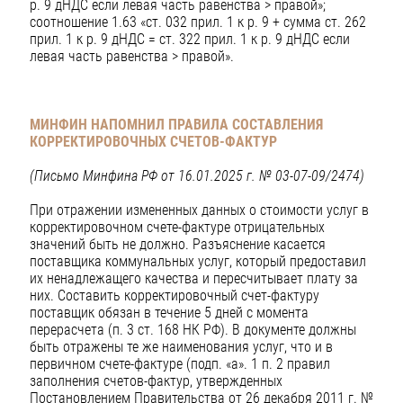
р. 9 дНДС если левая часть равенства > правой»;
соотношение 1.63 «ст. 032 прил. 1 к р. 9 + сумма ст. 262
прил. 1 к р. 9 дНДС = ст. 322 прил. 1 к р. 9 дНДС если
левая часть равенства > правой».
МИНФИН НАПОМНИЛ ПРАВИЛА СОСТАВЛЕНИЯ
КОРРЕКТИРОВОЧНЫХ СЧЕТОВ-ФАКТУР
(Письмо Минфина РФ от 16.01.2025 г. № 03-07-09/2474)
При отражении измененных данных о стоимости услуг в
корректировочном счете-фактуре отрицательных
значений быть не должно. Разъяснение касается
поставщика коммунальных услуг, который предоставил
их ненадлежащего качества и пересчитывает плату за
них. Составить корректировочный счет-фактуру
поставщик обязан в течение 5 дней с момента
перерасчета (п. 3 ст. 168 НК РФ). В документе должны
быть отражены те же наименования услуг, что и в
первичном счете-фактуре (подп. «а». 1 п. 2 правил
заполнения счетов-фактур, утвержденных
Постановлением Правительства от 26 декабря 2011 г. №