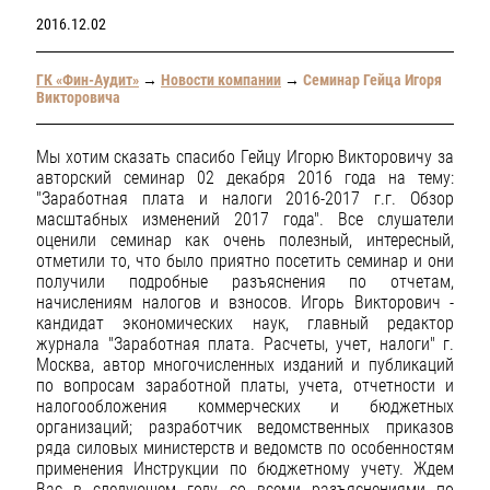
2016.12.02
ГК «Фин-Аудит»
→
Новости компании
→
Семинар Гейца Игоря
Викторовича
Мы хотим сказать спасибо Гейцу Игорю Викторовичу за
авторский семинар 02 декабря 2016 года на тему:
"Заработная плата и налоги 2016-2017 г.г. Обзор
масштабных изменений 2017 года". Все слушатели
оценили семинар как очень полезный, интересный,
отметили то, что было приятно посетить семинар и они
получили подробные разъяснения по отчетам,
начислениям налогов и взносов. Игорь Викторович -
кандидат экономических наук, главный редактор
журнала "Заработная плата. Расчеты, учет, налоги" г.
Москва, автор многочисленных изданий и публикаций
по вопросам заработной платы, учета, отчетности и
налогообложения коммерческих и бюджетных
организаций; разработчик ведомственных приказов
ряда силовых министерств и ведомств по особенностям
применения Инструкции по бюджетному учету. Ждем
Вас в следующем году со всеми разъяснениями по