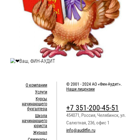
Ваш, ФИН-АУДИТ
© 2001 - 2024
АО «Фин-Аудит»
.
О компании
Наши лицензии
Услуги
Курсы
начинающего
+7 351-200-45-51
бухгалтера
454071
,
Россия
,
Челябинск
,
ул.
Школа
начинающего
Салютная, 23б, офис 1
юриста
info@auditfin.ru
Журнал
Семинары