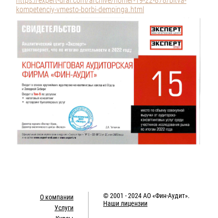
https://expert-ural.com/archive/nomer-19-22-878/bitva-
kompetenciy-vmesto-borbi-dempinga.html
© 2001 - 2024
АО «Фин-Аудит»
.
О компании
Наши лицензии
Услуги