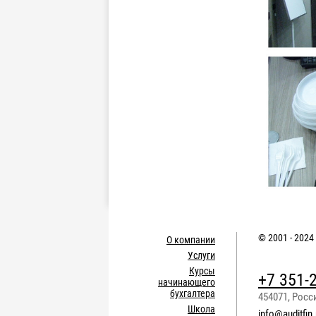
© 2001 - 2024
О компании
Услуги
Курсы
+7 351-
начинающего
бухгалтера
454071
,
Росс
Школа
info@auditfin.