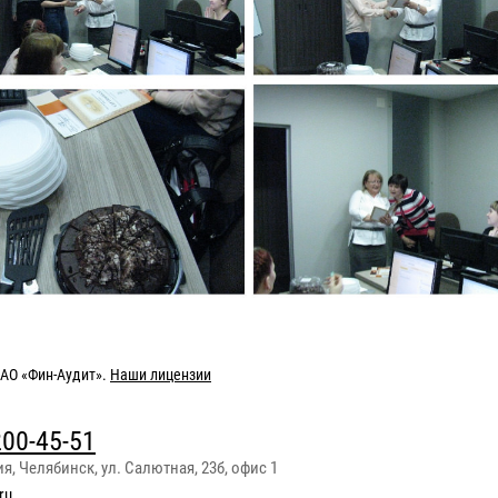
АО «Фин-Аудит»
.
Наши лицензии
200-45-51
ия
,
Челябинск
,
ул. Салютная, 23б, офис 1
ru