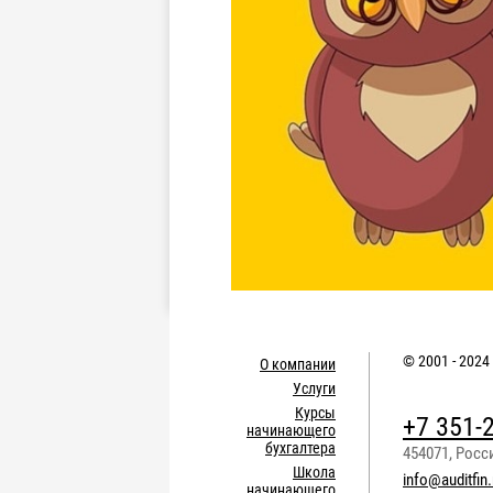
© 2001 - 2024
О компании
Услуги
Курсы
+7 351-
начинающего
бухгалтера
454071
,
Росс
Школа
info@auditfin.
начинающего