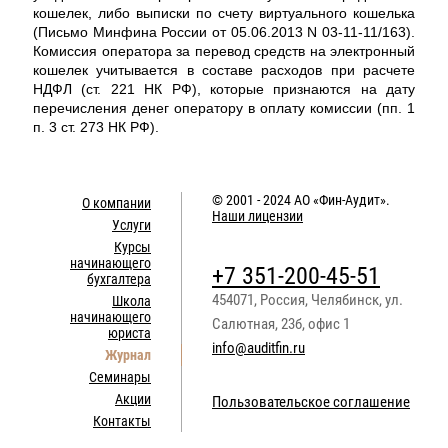
кошелек, либо выписки по счету виртуального кошелька
(Письмо Минфина России от 05.06.2013 N 03-11-11/163).
Комиссия оператора за перевод средств на электронный
кошелек учитывается в составе расходов при расчете
НДФЛ (ст. 221 НК РФ), которые признаются на дату
перечисления денег оператору в оплату комиссии (пп. 1
п. 3 ст. 273 НК РФ).
© 2001 - 2024
АО «Фин-Аудит»
.
О компании
Наши лицензии
Услуги
Курсы
начинающего
+7 351-200-45-51
бухгалтера
454071
,
Россия
,
Челябинск
,
ул.
Школа
начинающего
Салютная, 23б, офис 1
юриста
info@auditfin.ru
Журнал
Семинары
Акции
Пользовательское соглашение
Контакты