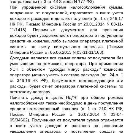
застрахованы (ч. 3 ст. 43 Закона N 177-ФЗ).
При упрощенной системе налогообложения суммы,
полученные от покупателей, отражаются в книге учета
доходов и расходов в день их получения (п. 1 ст. 346.17
НК РФ, Письмо Минфина России от 20.01.2014 N 03-11-
11/1415). Первичным документом для признания
доходов будет уведомление от оператора о поступлении
средств на кошелек, либо выписка оператора платежной
системы по счету виртуального кошелька (Письмо
Минфина России от 05.06.2013 N 03-11-11/163).
Доходами является вся сумма оплаты от покупателя без
уменьшения на комиссию оператора. При применении
УСН с объектом "доходы минус расходы" комиссию
оператора можно учесть в составе расходов (пп. 24 п. 1
ст. 346.16 НК РФ). Документом, подтверждающим эти
расходы, будет отчет оператора платежной системы по
агентскому договору.
Признать доход в целях НДФЛ при общем режиме
налогообложения также необходимо в день поступления
средств на электронный кошелек (п. 1 ст. 210 НК РФ,
Письмо Минфина России от 16.07.2014 N 03-04-
05/34662). Полученная от покупателя сумма отражается
в книге учета доходов и расходов на основании
уведомления оператора о поступлении средств на